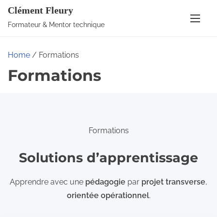
S
Clément Fleury
k
Formateur & Mentor technique
i
p
Home
/ Formations
t
Formations
o
c
o
n
t
Formations
e
Solutions d’apprentissage
n
t
Apprendre avec une
pédagogie
par
projet transverse
,
orientée opérationnel
.