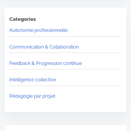
r
i
c
m
h
Categories
e
H
Autonomie professionnelle
e
r
Communication & Collaboration
e
.
Feedback & Progression continue
.
.
Intelligence collective
Pédagogie par projet