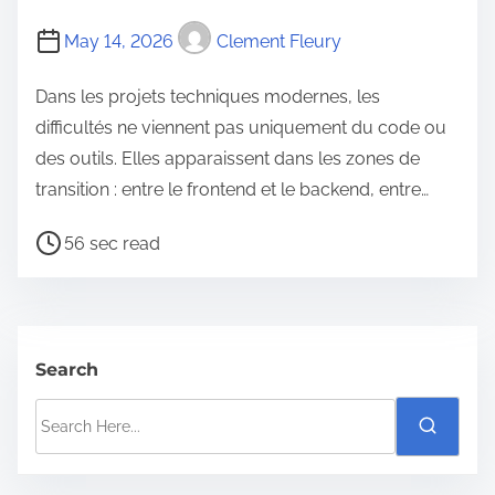
m
May 14, 2026
Clement Fleury
e
Dans les projets techniques modernes, les
difficultés ne viennent pas uniquement du code ou
des outils. Elles apparaissent dans les zones de
transition : entre le frontend et le backend, entre…
P
56 sec read
o
s
t
r
Search
e
S
a
e
d
a
t