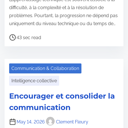
difficulté, à la complexité et à la résolution de
problèmes. Pourtant, la progression ne dépend pas
uniquement du niveau technique ou du temps de…
P
43 sec read
o
s
t
r
Communication & Collaboration
e
Intelligence collective
a
d
Encourager et consolider la
t
communication
i
m
May 14, 2026
Clement Fleury
e