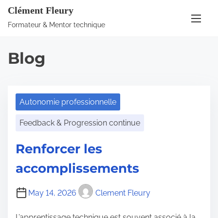
S
Clément Fleury
k
Formateur & Mentor technique
i
p
Blog
t
o
c
o
Autonomie professionnelle
n
Feedback & Progression continue
t
e
Renforcer les
n
accomplissements
t
May 14, 2026
Clement Fleury
L’apprentissage technique est souvent associé à la