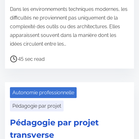
Dans les environnements techniques modernes, les
difficultés ne proviennent pas uniquement de la
complexité des outils ou des architectures. Elles
apparaissent souvent dans la manière dont les
idées circulent entre les…
P
45 sec read
o
s
t
r
Autonomie professionnelle
e
Pédagogie par projet
a
d
Pédagogie par projet
t
transverse
i