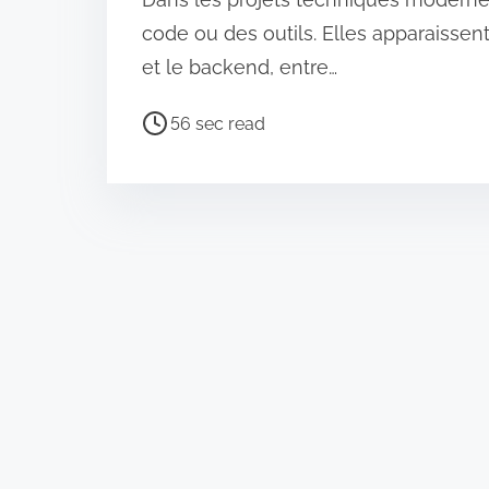
code ou des outils. Elles apparaissent
et le backend, entre…
P
56 sec read
o
s
t
r
e
a
d
t
i
m
e