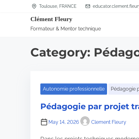
S
Toulouse, FRANCE
educator.clement.fleu
k
Clément Fleury
i
Formateur & Mentor technique
p
t
Category:
Pédago
o
c
o
n
Autonomie professionnelle
Pédagogie p
t
e
Pédagogie par projet t
n
t
May 14, 2026
Clement Fleury
Dans les projets techniques modernes