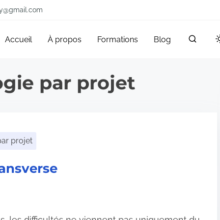
ry@gmail.com
Accueil
À propos
Formations
Blog
gie par projet
ar projet
ransverse
, les difficultés ne viennent pas uniquement du