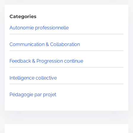
i
c
m
h
Categories
e
H
Autonomie professionnelle
e
r
Communication & Collaboration
e
.
Feedback & Progression continue
.
.
Intelligence collective
Pédagogie par projet