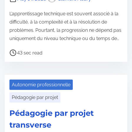
L’apprentissage technique est souvent associé à la
difficulté, à la complexité et à la résolution de
problèmes. Pourtant, la progression ne dépend pas
uniquement du niveau technique ou du temps de…
P
43 sec read
o
s
t
r
Autonomie professionnelle
e
Pédagogie par projet
a
d
Pédagogie par projet
t
transverse
i