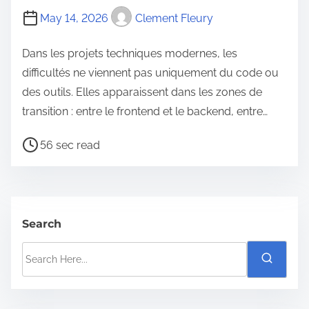
m
May 14, 2026
Clement Fleury
e
Dans les projets techniques modernes, les
difficultés ne viennent pas uniquement du code ou
des outils. Elles apparaissent dans les zones de
transition : entre le frontend et le backend, entre…
P
56 sec read
o
s
t
r
Search
e
S
a
e
d
a
t
r