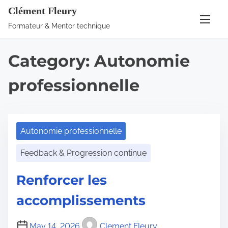
S
Clément Fleury
k
Formateur & Mentor technique
i
p
Category:
Autonomie
t
o
professionnelle
c
o
n
Autonomie professionnelle
t
e
Feedback & Progression continue
n
Renforcer les
t
accomplissements
May 14, 2026
Clement Fleury