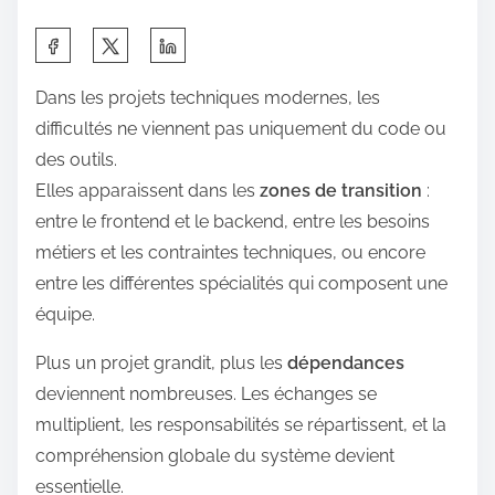
S
h
Dans les projets techniques modernes, les
a
difficultés ne viennent pas uniquement du code ou
r
des outils.
e
Elles apparaissent dans les
zones de transition
:
t
entre le frontend et le backend, entre les besoins
h
métiers et les contraintes techniques, ou encore
i
entre les différentes spécialités qui composent une
s
équipe.
p
o
Plus un projet grandit, plus les
dépendances
s
deviennent nombreuses. Les échanges se
t
multiplient, les responsabilités se répartissent, et la
o
compréhension globale du système devient
n
essentielle.