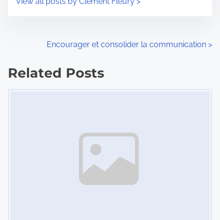
View all posts by Clement Fleury >
m
t
e
o
n
P
Encourager et consolider la communication
>
:
o
Related Posts
s
Image Placeholder
t
s
n
a
v
i