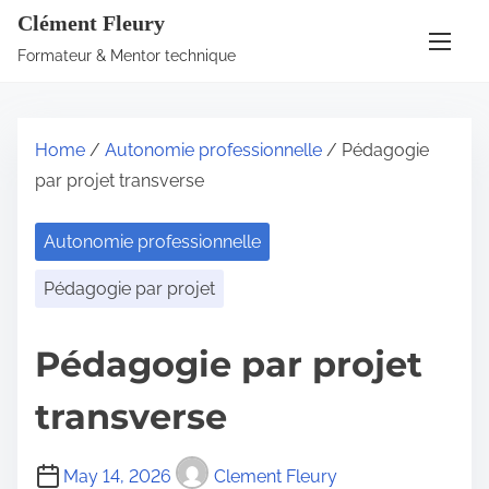
S
Clément Fleury
k
Formateur & Mentor technique
i
p
t
Home
/
Autonomie professionnelle
/ Pédagogie
o
par projet transverse
c
o
Autonomie professionnelle
n
t
Pédagogie par projet
e
n
Pédagogie par projet
t
transverse
May 14, 2026
Clement Fleury