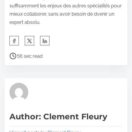
suffisamment les enjeux des autres spécialités pour
mieux collaborer, sans avoir besoin de dvenir un
expert absolu.
S
h
P
a
56 sec read
o
r
s
e
t
t
r
h
e
i
a
s
d
p
Author: Clement Fleury
t
o
i
s