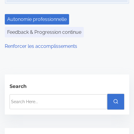
g
a
Autonomie professionnelle
t
Feedback & Progression continue
i
Renforcer les accomplissements
o
n
Search
S
e
a
r
c