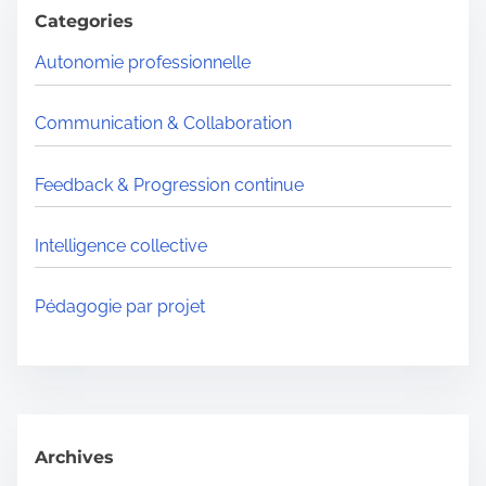
h
Categories
H
Autonomie professionnelle
e
r
Communication & Collaboration
e
.
Feedback & Progression continue
.
.
Intelligence collective
Pédagogie par projet
Archives