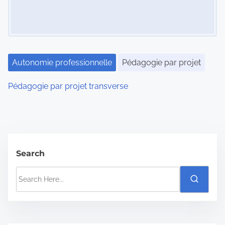
i
g
a
Autonomie professionnelle
Pédagogie par projet
t
Pédagogie par projet transverse
i
o
n
Search
S
e
a
r