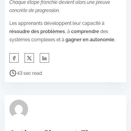
Chaque étape franchie devient alors une preuve
concrète de progression.
Les apprenants développent leur capacité à
résoudre des problèmes
, à
comprendre
des
systèmes complexes et à
gagner en autonomie
.
S
h
P
a
43 sec read
o
r
s
e
t
t
r
h
e
i
a
s
d
p