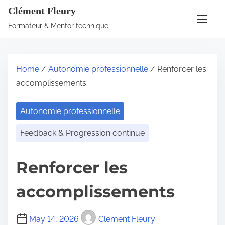
S
Clément Fleury
k
Formateur & Mentor technique
i
p
t
Home
/
Autonomie professionnelle
/ Renforcer les
o
accomplissements
c
o
Autonomie professionnelle
n
t
Feedback & Progression continue
e
n
Renforcer les
t
accomplissements
May 14, 2026
Clement Fleury