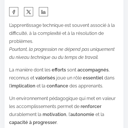
S
h
L’apprentissage technique est souvent associé à la
a
difficulté, à la complexité et à la résolution de
r
problèmes.
e
Pourtant, la progression ne dépend pas uniquement
t
du niveau technique ou du temps de travail.
h
i
La manière dont les
efforts
sont
accompagnés
,
s
reconnus et
valorisés
joue un rôle
essentiel
dans
p
l’
implication
et la
confiance
des apprenants.
o
Un environnement pédagogique qui met en valeur
s
les accomplissements permet de
renforcer
t
durablement la
motivation
, l’
autonomie
et la
o
capacité à progresser
.
n