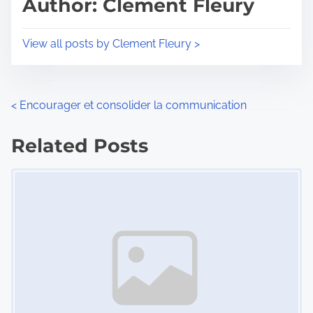
Author: Clement Fleury
t
o
i
s
View all posts by Clement Fleury >
m
t
e
o
n
P
<
Encourager et consolider la communication
:
o
Related Posts
s
Image Placeholder
t
s
n
a
v