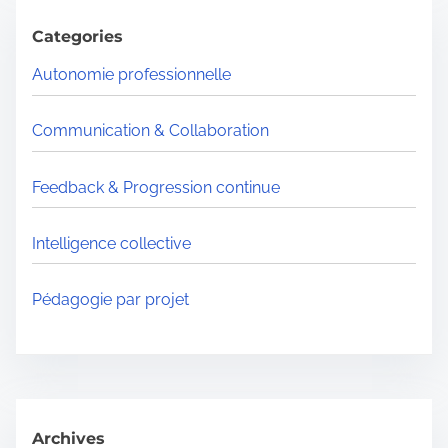
c
h
Categories
H
Autonomie professionnelle
e
r
Communication & Collaboration
e
.
Feedback & Progression continue
.
.
Intelligence collective
Pédagogie par projet
Archives